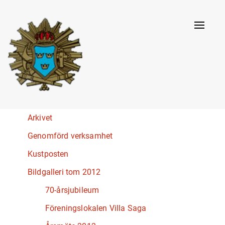
Naviga
av/på
Arkivet
Genomförd verksamhet
Kustposten
Bildgalleri tom 2012
70-årsjubileum
Föreningslokalen Villa Saga