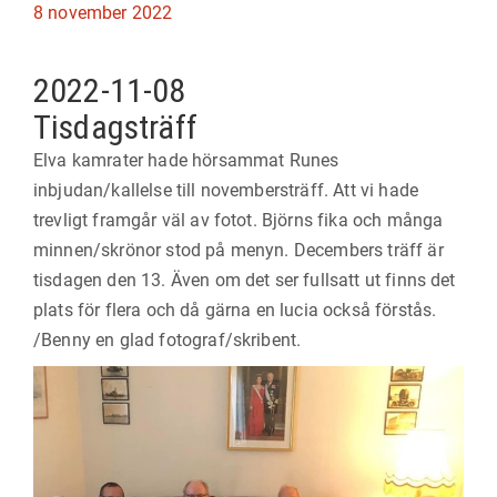
Publicerad
8 november 2022
på
2022-11-08
Tisdagsträff
Elva kamrater hade hörsammat Runes
inbjudan/kallelse till novembersträff. Att vi hade
trevligt framgår väl av fotot. Björns fika och många
minnen/skrönor stod på menyn. Decembers träff är
tisdagen den 13. Även om det ser fullsatt ut finns det
plats för flera och då gärna en lucia också förstås.
/Benny en glad fotograf/skribent.