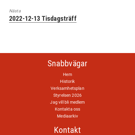
inlägg:
Nästa
Nästa
2022-12-13 Tisdagsträff
inlägg:
Snabbvägar
Hem
Historik
Verksamhetsplan
Styrelsen 2026
Jag vill bli medlem
Kontakta oss
Mediaarkiv
Kontakt