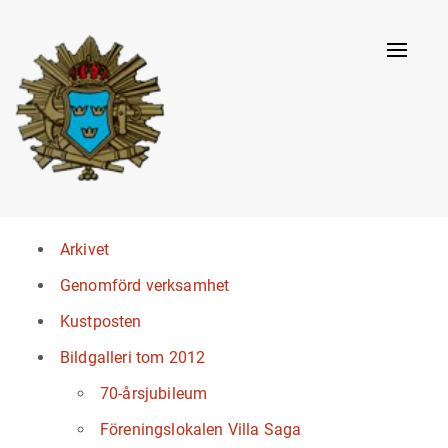
Naviga
av/på
Arkivet
Genomförd verksamhet
Kustposten
Bildgalleri tom 2012
70-årsjubileum
Föreningslokalen Villa Saga